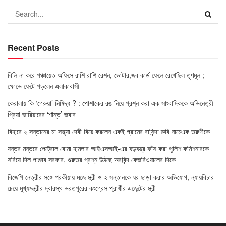
Recent Posts
বিলি না করে পঞ্চায়েত অফিসে রাশি রাশি রেশন, ভোটার,জব কার্ড ফেলে রেখেছিল তৃণমূল ;
ক্ষোভে ফেটে পড়লেন এলাকাবাসী
কেরালায় কি ‘গেরুয়া’ নিষিদ্ধ ? : পোশাকের রঙ নিয়ে প্রশ্ন করা এক সাংবাদিককে অভিনেত্রী
প্রিয়া ভারিয়ারের ‘শান্ত’ জবাব
বিহারে ২ সন্তানের মা সন্ধ্যা দেবী বিয়ে করলেন একই গ্রামের বাসিন্দা রুবি নামেএক তরুণীকে
যন্তর মন্তরে পেট্রোল বোমা হামলার আইএসআই-এর ষড়যন্ত্র ফাঁস করা পুলিশ কমিশনারকে
সরিয়ে দিল পাঞ্জাব সরকার, গুরুতর প্রশ্ন উঠছে অরবিন্দ কেজরিওয়ালের দিকে
বিজেপি নেত্রীর সঙ্গে পরকীয়ায় মজে স্ত্রী ও ২ সন্তানকে ঘর ছাড়া করার অভিযোগ, ন্যায়বিচার
চেয়ে মুখ্যমন্ত্রীর দ্বারস্থ ভরতপুরের কংগ্রেস প্রার্থীর এজেন্টের স্ত্রী