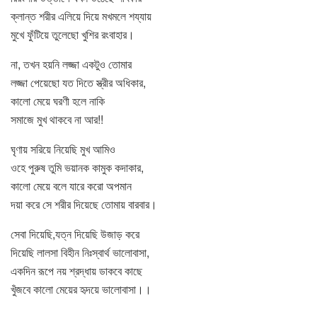
ক্লান্ত শরীর এলিয়ে দিয়ে মখমলে শয্যায়
মুখে ফুঁটিয়ে তুলেছো খুশির রংবাহার।
না, তখন হয়নি লজ্জা একটুও তোমার
লজ্জা পেয়েছো যত দিতে স্ত্রীর অধিকার,
কালো মেয়ে ঘরণী হলে নাকি
সমাজে মুখ থাকবে না আর!!
ঘৃণায় সরিয়ে নিয়েছি মুখ আমিও
ওহে পুরুষ তুমি ভয়ানক কামুক কদাকার,
কালো মেয়ে বলে যারে করো অপমান
দয়া করে সে শরীর দিয়েছে তোমায় বারবার।
সেবা দিয়েছি,যত্ন দিয়েছি উজাড় করে
দিয়েছি লালসা বিহীন নিঃস্বার্থ ভালোবাসা,
একদিন রূপে নয় শ্রদ্ধায় ডাকবে কাছে
খুঁজবে কালো মেয়ের হৃদয়ে ভালোবাসা।।