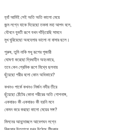
হ্যাঁ আমিই সেই অতি অতি কালো মেয়ে
জন্ম লগ্নে যাকে দিয়েছো তকমা মহা আপদ বলে,
যৌবনে যুবতী রূপে যখন দাঁড়িয়েছি সামনে
মুখ ঘুরিয়েছো অবহেলায় ভালো না বাসার ছলে।
পুরুষ, তুমি নাকি শুধু রূপের পূজারী
ঘোষণা করেছো দ্বিধাহীন অহংকারে,
তবে কেন প্রেমিক রূপে মিথ্যে ছলনায়
ছুঁয়েছো শরীর বলো কোন অধিকারে?
কখনও পার্কে কখনও নির্জন নদীর তীরে
ছুঁয়েছো ঠোঁটের কোনা শরীরের অতি গোপনাঙ্গ,
একবারও কী একবারও কী হয়নি মনে
কেমন করে করছো কালো মেয়ের সঙ্গ?
মিলনের আনন্দোচ্ছল আবেগঘন লগ্নে
রিরংসার উত্তাপে যখন উঠেছে শীৎকার