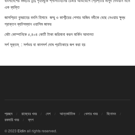
বাংলাদেশের বগুড়ায় হিন্দু গৃহবধূকে শ্লীলতাহানির চেষ্টার অভিযোগে গ্রেপ্তার মাসুদ দেওয়ান নামে
এক ব্যক্তি
জাসপ্রিত বুমরাহের বদলি হিসাবে জম্মু ও কাশ্মীরের পেসার অজিব নবীকে বেছে নেওয়ায় ক্ষুব্ধ
প্রাক্তন ব্যাটসম্যান ওয়াসিম জাফর
মেটা কোম্পানিকে ৫,৪০৪ কোটি টাকা জরিমানা করল মার্কিন আদালত
সর্প সূক্তম্ : সর্পভয় বা কালসর্প দোষ প্রতিকারে জপ করা হয়
প্রচ্ছদ
রাজ্যের খবর
দেশ
আন্তর্জাতিক
খেলার খবর
বিনোদন
রকমারি খবর
ব্লগ
© 2023
Eidin
all rights reserved.