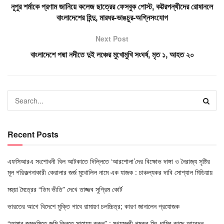
নূপুর শর্মাকে প্রণাম জানিয়ে কলেজ ছাত্রের ফেসবুক পোস্ট, কট্টরপন্থীদের রোষানলে
বাংলাদেশের হিন্দু, মারধর-ভাঙচুর-অগ্নিসংযোগ
Next Post
বাংলাদেশে পদ্মা নদীতে দুই লঞ্চের মুখোমুখি সংঘর্ষ, মৃত ১, আহত ২০
Recent Posts
এফসিআরএ সংশোধনী বিল আটকাতে দিল্লিতে ‘আরশোলা’দের বিক্ষোভ দাঙ্গা ও নৈরাজ্য সৃষ্টির
মূল পরিকল্পনাকারী কেরালার জর্জ মুথোলিল নামে এক যাজক : চাঞ্চল্যকর দাবি সোশ্যাল মিডিয়ায়
মহুয়া মৈত্রের “ডিম ভীতি” দেখে তাজ্জব সুপ্রিম কোর্ট
ভারতের আগে বিদেশে মুক্তি পাবে রামায়ণ চলচ্চিত্র; কারণ জানালেন প্রযোজক
“আমার জন্মভূমিতে জমি কিনতে সাহায্য করুন” : মুখ্যমন্ত্রী পুষ্কর সিং ধামির কাছে আবেদন