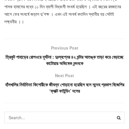
শাসক হামাসের মধ্যে ১১ দিন ব্যাপী বিধ্বংসী সংঘর্ষ হয়েছিল । এই বছরের রমজানের
আগে ফের সংঘর্ষে জড়াল দু’পক্ষ । এখন এই সংঘর্ষ কতদিন স্থানীয় হয় সেটাই
লক্ষ্যনীয় ।।
Previous Post
ত্রিকূট পাহাড়ের রোপওয়ে দূর্ঘটনা : দুঃস্বপ্নের ৪২ ঘন্টার আতঙ্ক তাড়া করে বেড়াচ্ছে
কাটোয়ার অভিষেক নন্দনকে
Next Post
হাঁসখালির নির্যাতিতা কিশোরীকে জীবন্ত পোড়ানো হয়েছিল বলে সন্দেহ প্রকাশ বিজেপির
‘ফ্যাক্ট ফাইন্ডিং’ দলের