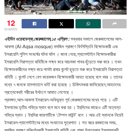
12
SHARES
এইদিন ওয়েবডেস্ক,জেরুজালেম,১৫ এপ্রিল :
শুক্রবার সকালে জেরুজালেমের আল-
আকসা (Al-Aqsa mosque) মসজিদ প্রাঙ্গণে ফিলিস্তিনি বিক্ষোভকারী এবং
ইসরায়েলি পুলিশ সংঘর্ষের ঘটনা ঘটল । জানা গেছে,প্যালেস্টাইন বিক্ষোভকারীরা
ইসরায়েলি নিরাপত্তা বাহিনীকে লক্ষ্য করে আচমকা পাথর ছুঁড়েতে শুরু করে । তখন
বিক্ষোভকারীদের লক্ষ্য করে পালটা রাবার বুলেট ছুড়তে শুরু করে ইসরায়েলি নিরাপত্তা
বাহিনী । বুলেট লেগে বেশ কয়েকজন বিক্ষোভকারী আহত হয়েছে বলে খবর । তাদের
মধ্যে ৭ জনকে হাসপাতালে ভর্তি করা হয়েছে । চিকিৎসকরা জানিয়েছেন,আহতদের
প্রত্যেকেরই শরীরের উর্ধাংশে আঘাত লেগেছে ।
প্রসঙ্গত,আল-আকসা ইসরায়েল-অধিভুক্ত পূর্ব জেরুজালেমের মধ্যে পড়ে । এটি
ইসলামের তৃতীয় পবিত্র স্থান বলে মনে করা হয় । ইহুদিদের কাছেও এটি অত্যন্ত
পবিত্র স্থান । ইহুদিরা জায়গাটিকে ‘টেম্পল মাউন্ট’ বলে । আর এই স্থানকে নিয়েই
ইসরায়েল-প্যালেস্টাইনের মধ্যে সংঘাতের সুত্রপাত । গত বছর রমজানের সময়,
মসজিদ প্রাঙ্গণ পরিদর্শনকারী ইসরায়েলি বাহিনী এবং গাজা উপত্যকার ইসলামপন্থী