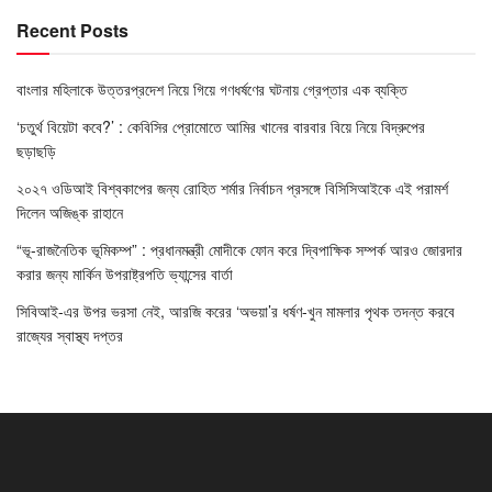
Recent Posts
বাংলার মহিলাকে উত্তরপ্রদেশ নিয়ে গিয়ে গণধর্ষণের ঘটনায় গ্রেপ্তার এক ব্যক্তি
‘চতুর্থ বিয়েটা কবে?’ : কেবিসির প্রোমোতে আমির খানের বারবার বিয়ে নিয়ে বিদ্রুপের
ছড়াছড়ি
২০২৭ ওডিআই বিশ্বকাপের জন্য রোহিত শর্মার নির্বাচন প্রসঙ্গে বিসিসিআইকে এই পরামর্শ
দিলেন অজিঙ্ক রাহানে
“ভূ-রাজনৈতিক ভূমিকম্প” : প্রধানমন্ত্রী মোদীকে ফোন করে দ্বিপাক্ষিক সম্পর্ক আরও জোরদার
করার জন্য মার্কিন উপরাষ্ট্রপতি ভ্যান্সের বার্তা
সিবিআই-এর উপর ভরসা নেই, আরজি করের ‘অভয়া’র ধর্ষণ-খুন মামলার পৃথক তদন্ত করবে
রাজ্যের স্বাস্থ্য দপ্তর