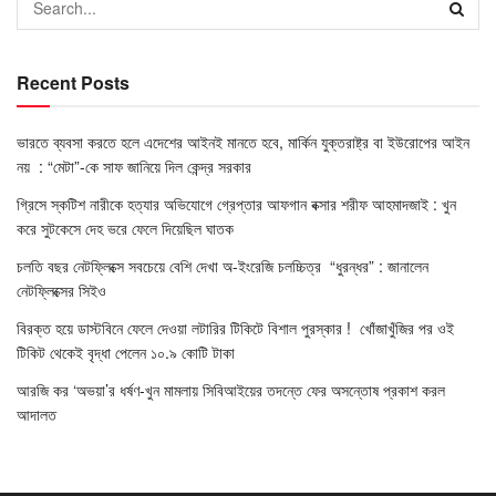
Recent Posts
ভারতে ব্যবসা করতে হলে এদেশের আইনই মানতে হবে, মার্কিন যুক্তরাষ্ট্র বা ইউরোপের আইন
নয় : “মেটা”-কে সাফ জানিয়ে দিল কেন্দ্র সরকার
গ্রিসে স্কটিশ নারীকে হত্যার অভিযোগে গ্রেপ্তার আফগান বক্সার শরীফ আহমাদজাই : খুন
করে সুটকেসে দেহ ভরে ফেলে দিয়েছিল ঘাতক
চলতি বছর নেটফ্লিক্সে সবচেয়ে বেশি দেখা অ-ইংরেজি চলচ্চিত্র “ধুরন্ধর” : জানালেন
নেটফ্লিক্সের সিইও
বিরক্ত হয়ে ডাস্টবিনে ফেলে দেওয়া লটারির টিকিটে বিশাল পুরস্কার ! খোঁজাখুঁজির পর ওই
টিকিট থেকেই বৃদ্ধা পেলেন ১০.৯ কোটি টাকা
আরজি কর ‘অভয়া’র ধর্ষণ-খুন মামলায় সিবিআইয়ের তদন্তে ফের অসন্তোষ প্রকাশ করল
আদালত