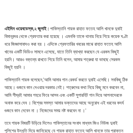
এইদিন ওয়েবডেস্ক,২ জুলাই :
পাকিস্তানি গায়ক রাহাত ফতেহ আলি খানকে দুবাই
বিমানবন্দর থেকে গ্রেফতার করা হয়েছে । এমনকি তাকে থানায় নিয়ে গিয়ে কয়েক ঘণ্টা
ধরে জিজ্ঞাসাবাদও করা হয় । এদিকে গ্রেফতারির খবরের মাঝে রাহাত ফতেহ আলি
খানের একটি ভিডিও সামনে এসেছে, যাতে তিনি ব্যাখ্যা করছেন যে এরকম কিছুই
হয়নি। আরও বক্তব্য রাখতে গিয়ে তিনি বলেন, আমার শত্রুরা যা ভাবছে সেরকম
কিছুই হয়নি ।
পাকিস্তানি গায়ক বলেছেন,’আমি আমার গান রেকর্ড করতে দুবাই এসেছি। সবকিছু ঠিক
আছে। গুজবে কান দেওয়ার দরকার নেই। শত্রুদের কথা নিয়ে কিছু মনে করবেন না,
আমি শীঘ্রই আমার শহরে ফিরে আসব এবং একটি সুপারহিট গান দিয়ে আপনাদেরকে
অবাক করে দেব । বিশ্বের সমস্ত আমার ভক্তদের আছে অনুরোধ এই ধরনের কদর্য
গুজবে কান দেবেন না । নিজেদের সময় নষ্ট করবেন না ।’
তবে গায়ক বিষয়টি উড়িয়ে দিলেও পাকিস্তানের সংবাদ মাধ্যম জিও নিউজ দুবাই
পুলিশের উদ্ধৃতি দিয়ে জানিয়েছে যে গায়ক রাহাত ফতেহ আলি খানকে তার প্রাক্তন