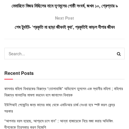
মেমারিতে বিজয় মিছিলের নামে তৃণমূলের গোষ্ঠী সংঘর্ষ, জখম ১০, গ্রেপ্তার ৯
Next Post
শেষ ট্যুইট- ‘প্রকৃতি মা ছাড়া জীবনই বৃথা’, প্রকৃতিই কাড়ল দীপার জীবন
Recent Posts
কালনার মহিলা বিধায়কের বিরুদ্ধে “তোলাবাজি” অভিযোগ তুললেন এক স্থানীয় মহিলা
; মহিলার
বিরুদ্ধে মানহানির মামলা করবেন বলে জানালেন বিধায়ক
ইউপিআই পেমেন্টের জন্য কাদের কাছ থেকে এমডিআর চার্জ নেওয়া হবে স্পষ্ট করল কেন্দ্র
সরকার
“আপনার বয়স হয়েছে, আশ্রমে চলে যান” : আন্না হাজারেকে নিয়ে মজা করায় অভিজিৎ
দীপকেকে তিরস্কার করল বিজেপি