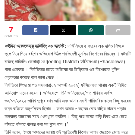
7
SHARES
এইদিন ওয়েবডেস্ক,দার্জিলিং,০৬ আগস্ট :
দার্জিলিংয়ে ৫ বছরের এক দলিত শিশুকে
তুলে নিয়ে গিয়ে ধর্ষণের অভিযোগ উঠল প্রতিবেশী মুুুসলিম কিশোরের বিরুদ্ধে । ঘটনাটি
ঘটেছে দার্জিলিং জেলার(Darjeeling District) ফাঁসিদেওয়া (Phasidewa)
থানা এলাকায় । নির্যাতিতার মায়ের অভিযোগের ভিত্তিতে ওই কিশোরকে পুলিশ
গ্রেফতার করেছে বলে জানা গেছে ।
নির্যাতিতা শিশুর মা গত মঙ্গলবার(০২ আগস্ট ২০২২) ফাঁসিদেওয়া থানায় একটি লিখিত
অভিযোগ দায়ের করেন । অভিযোগে তিনি জানিয়েছেন,’গত শনিবার অর্থাৎ
৩০/০৭/২০২২ তারিখ দুপুরে যখন আমি এবং আমার স্বামী পারিবারিক কাজে কিছু সময়ের
জন্য বাড়িতে অনুপস্থিত ছিলাম । তখন আমার ৫ বছরের মেয়ে বাড়ির সামনে পাড়ার
অন্যান্য বাচ্চাদের সাথে খেলাধুলো করছিল । কিছু পরে আমরা বাড়ি ফিরে এলে মেয়ে
কাঁদতে কাঁদতে ঘটনার কথা সব খুলে বলে ।’
তিনি বলেন, ‘মেয়ে আমাদের জানায় ওই প্রতিবেশী কিশোর আমার মেয়েকে জোড় করে