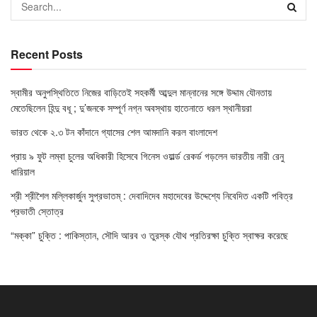
Recent Posts
স্বামীর অনুপস্থিতিতে নিজের বাড়িতেই সহকর্মী আব্দুল মান্নানের সঙ্গে উদ্দাম যৌনতায়
মেতেছিলেন হিন্দু বধূ ; দু’জনকে সম্পূর্ণ নগ্ন অবস্থায় হাতেনাতে ধরল স্থানীয়রা
ভারত থেকে ২.৩ টন কাঁদানে গ্যাসের শেল আমদানি করল বাংলাদেশ
প্রায় ৯ ফুট লম্বা চুলের অধিকারী হিসেবে গিনেস ওয়ার্ল্ড রেকর্ড গড়লেন ভারতীয় নারী রেনু
ধারিয়াল
শ্রী শ্রীশৈল মল্লিকার্জুন সুপ্রভাতম্ : দেবাদিদেব মহাদেবের উদ্দেশ্যে নিবেদিত একটি পবিত্র
প্রভাতী স্তোত্র
“মক্কা” চুক্তি : পাকিস্তান, সৌদি আরব ও তুরস্ক যৌথ প্রতিরক্ষা চুক্তি স্বাক্ষর করেছে