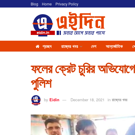
Blog
Home
Privacy Policy
প্রচ্ছদ
রাজ্যের খবর
দেশ
আন্তর্জাতিক
খ
ফলের ক্রেট চুরির অভিযোগ
পুলিশ
by
Eidin
December 18, 2021
in
রাজ্যের খবর