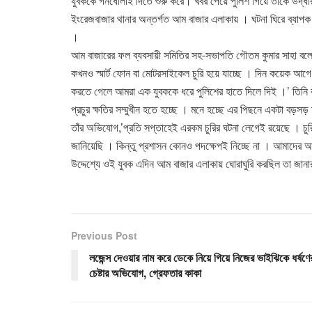
যুবককে গনধোলাই দিতে শুরু করে। খবর পেয়ে পুলিশ গিয়ে তাঁকে উদ্ধা
ইংরেজবাজার থানার অন্তর্গত আম বাজার এলাকায় । ঘটনা ঘিরে ব্যাপ
।
আম বাজারের ফল ব্যবসায়ী সমিতির সহ-সভাপতি গৌতম কুমার সাহা বল
কখনও স্মার্ট ফোন বা মোটরসাইকেল চুরি হয়ে যাচ্ছে । দিন কয়েক আগে 
করতে গেলে আমরা এক যুবককে ধরে পুলিশের হাতে দিলে দিই ।’ তিনি ব
প্রচুর ক্ষতির সম্মুখীন হতে হচ্ছে । মনে হচ্ছে এর পিছনে একটা বড়স
তাঁর অভিযোগ,’প্রতি সপ্তাহেই এরকম চুরির ঘটনা লেগেই রয়েছে । চু
জানিয়েছি । কিন্তু প্রশাসন কোনও পদক্ষেপই নিচ্ছে না । আমাদের আব
উদ্দেশ্যে ওই যুবক এদিন আম বাজার এলাকায় ঘোরাঘুরি করছিল তা জানা
Previous Post
লজেন্স দেওয়ার নাম করে ডেকে নিয়ে গিয়ে নিজের ভাইঝিকে ধর্ষণে
চেষ্টার অভিযোগ, গ্রেফতার কাকা