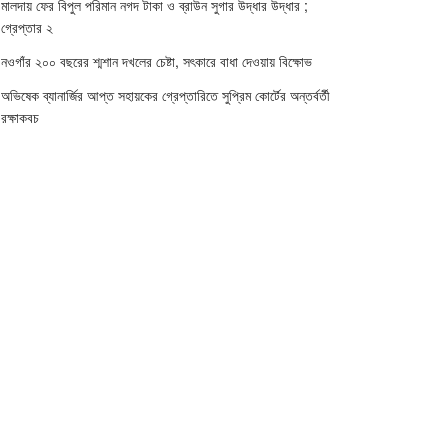
মালদায় ফের বিপুল পরিমান নগদ টাকা ও ব্রাউন সুগার উদ্ধার উদ্ধার ;
গ্রেপ্তার ২
নওগাঁর ২০০ বছরের শ্মশান দখলের চেষ্টা, সৎকারে বাধা দেওয়ায় বিক্ষোভ
অভিষেক ব্যানার্জির আপ্ত সহায়কের গ্রেপ্তারিতে সুপ্রিম কোর্টের অন্তর্বর্তী
রক্ষাকবচ