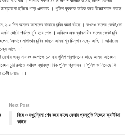
র করে নিয়ে যায় । শনিবার সকাল ১১ টা নাগাদ ঘটনাটি ঘটেছে মালদা জেলার
ক উত্তেজনা ছড়িয়ে পড়ে এলাকায় । পুলিশ যুবককে আটক করে জিজ্ঞাসাবাদ করছে
েন,’২-৩ দিন অন্তর আমাদের বাজারে চুরির ঘটনা ঘটছে । কখনও ফলের ক্রেট,তো
একটা টোটো পর্যন্ত চুরি হয়ে গেল । এদিনও এক ব্যাবসায়ীর ফলের ক্রেট চুরি
লেন, ‘এভাবে লাগাতার চুরির কারনে আমরা খুব চিন্তার মধ্যে আছি । আমাদের
ড় চক্র আছে ।’
রি রোখার জন্য এযাবৎ কমপক্ষে ১০ বার পুলিশ প্রশাসনের কাছে আমরা আবেদন
েদন চুরি রুখতে যথাযথ ব্যাবস্থা নিক পুলিশ প্রশাসন ।’পুলিশ জানিয়েছে,কি
র চেষ্টা চলছে ।।
Next Post
র
বিয়ে ও মধুচন্দ্রিমা শেষ করে কাজে ফেরার প্রস্তুতি নিচ্ছেন ক্যাটরিনা
কাইফ