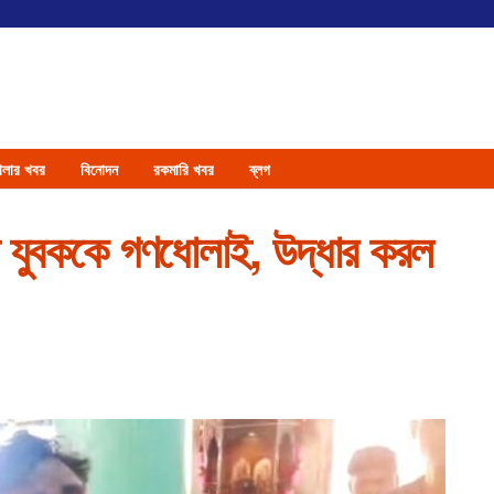
েলার খবর
বিনোদন
রকমারি খবর
ব্লগ
ে যুবককে গণধোলাই, উদ্ধার করল