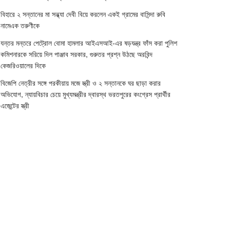
বিহারে ২ সন্তানের মা সন্ধ্যা দেবী বিয়ে করলেন একই গ্রামের বাসিন্দা রুবি
নামেএক তরুণীকে
যন্তর মন্তরে পেট্রোল বোমা হামলার আইএসআই-এর ষড়যন্ত্র ফাঁস করা পুলিশ
কমিশনারকে সরিয়ে দিল পাঞ্জাব সরকার, গুরুতর প্রশ্ন উঠছে অরবিন্দ
কেজরিওয়ালের দিকে
বিজেপি নেত্রীর সঙ্গে পরকীয়ায় মজে স্ত্রী ও ২ সন্তানকে ঘর ছাড়া করার
অভিযোগ, ন্যায়বিচার চেয়ে মুখ্যমন্ত্রীর দ্বারস্থ ভরতপুরের কংগ্রেস প্রার্থীর
এজেন্টের স্ত্রী