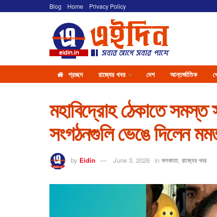
Blog
Home
Privacy Policy
প্রচ্ছদ
রাজ্যের খবর
দেশ
আন্তর্জাতিক
খ
মহাবিদ্রোহ ঠেকাতে সমস্ত স
সংগঠনগুলি ভেঙে দিলেন মমতা
by
Eidin
June 3, 2026
in
কলকাতা
,
রাজ্যের খবর