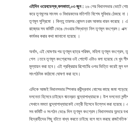
এইদিন ওয়েবডেস্ক,কলকাতা,০৩ জুন :
২৬ শের বিধানসভার ভোটে শোচনী
করে তৃণমূলের সাংসদ ও বিধায়কদের মতিগতি বিশেষ সুবিধার ঠেকছে না ।
তৃণমূল সুপ্রিমো । কিন্তু তারপর কোন্দল চরম আকার ধারন করেছে । এই 
রাজ্যের সব কমিটি ভেঙে দেওয়ার সিদ্ধান্ত নিল তৃণমূল কংগ্রেস। এক্
কার্যকর করার কথা জানানো হয়েছে ।
অর্থাৎ, এই ঘোষণার পর তৃণমূল ছাত্র পরিষদ, মহিলা তৃণমূল কংগ্রেস, তৃ
গেল ।তবে তৃণমূল কংগ্রেসের ওই পোস্টে এটাও বলা হয়েছে যে খুব শীঘ
মূল্যায়ন করা হবে। এই প্রক্রিয়ার রিপোর্টের ওপর ভিত্তি করেই মূল
সাংগঠনিক কাঠামো ঘোষণা করা হবে।
এদিকে আজই বিধানসভার স্পিকার রথীন্দ্রনাথ বোসের কাছে জমা পড়েছে 
দলনেতা হিসেবে চাইছেন ঋতব্রত বন্দ্যোপাধ্যায়কে। উপ দলনেতা সন্দ
সেখানে মমতা বন্দ্যোপাধ্যায়কেই নেত্রী হিসেবে উল্লেখ করা হয়েছে।
সব কমিটি ও সংগঠন ভেঙে দিল তৃণমূল কংগ্রেস।বিধানসভার অন্দরে যখন
বিদ্রোহীদের পিছু হটতে বাধ্য করতে চাইছে বলে মনে করছে রাজনৈতি