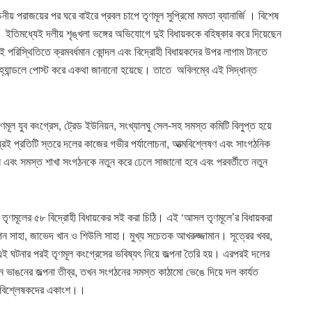
য় পরাজয়ের পর ঘরে বাইরে প্রবল চাপে তৃণমূল সুপ্রিমো মমতা ব্যানার্জি । বিশেষ
 ইতিমধ্যেই দলীয় শৃঙ্খলা ভঙ্গের অভিযোগে দুই বিধায়ককে বহিষ্কার করে দিয়েছেন
পরিস্থিতিতে ক্রমবর্ধমান কোন্দল এবং বিদ্রোহী বিধায়কদের উপর লাগাম টানতে
স হ্যান্ডলে পোস্ট করে একথা জানানো হয়েছে। তাতে অবিলম্বে এই সিদ্ধান্ত
ণমূল যুব কংগ্রেস, ট্রেড ইউনিয়ন, সংখ্যালঘু সেল-সহ সমস্ত কমিটি বিলুপ্ত হয়ে
্রই প্রতিটি স্তরে দলের কাজের গভীর পর্যালোচনা, আত্মবিশ্লেষণ এবং সাংগঠনিক
 দল এবং সমস্ত শাখা সংগঠনকে নতুন করে ঢেলে সাজানো হবে এবং পরবর্তীতে নতুন
তৃণমূলের ৫৮ বিদ্রোহী বিধায়কের সই করা চিঠি। এই ‘আসল তৃণমূলে’র বিধায়করা
ীপন সাহা, জাভেদ খান ও শিউলি সাহা। মুখ্য সচেতক আখরুজ্জামান। সূত্রের খবর,
 এই ঘটনার পরই তৃণমূল কংগ্রেসের ভবিষ্যৎ নিয়ে জল্পনা তৈরি হয়। এরপরই দলের
 ভাঙনের জল্পনা তীব্র, তখন সংগঠনের সমস্ত কাঠামো ভেঙে দিয়ে দল কার্যত
ক বিশ্লেষকদের একাংশ।।