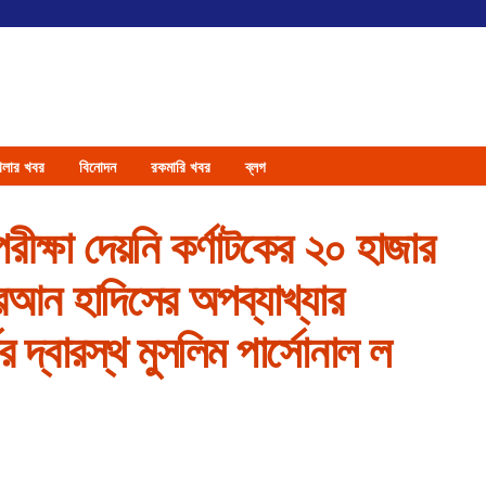
েলার খবর
বিনোদন
রকমারি খবর
ব্লগ
পরীক্ষা দেয়নি কর্ণাটকের ২০ হাজার
োরআন হাদিসের অপব্যাখ্যার
র দ্বারস্থ মুসলিম পার্সোনাল ল