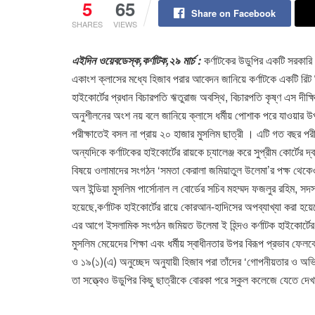
5
65
Share on Facebook
SHARES
VIEWS
এইদিন ওয়েবডেস্ক,কর্ণাটক,২৯ মার্চ :
কর্ণাটকের উডুপির একটি সরকারি 
একাংশ ক্লাসের মধ্যে হিজাব পরার আবেদন জানিয়ে কর্ণাটকে একটি রিট 
হাইকোর্টের প্রধান বিচারপতি ঋতুরাজ অবস্থি, বিচারপতি কৃষ্ণ এস দীক্
অনুশীলনের অংশ নয় বলে জানিয়ে ক্লাসে ধর্মীয় পোশাক পরে যাওয়ার উ
পরীক্ষাতেই বসল না প্রায় ২০ হাজার মুসলিম ছাত্রী । এটি গত বছর পরীক্
অন্যদিকে কর্ণাটকের হাইকোর্টের রায়কে চ্যালেঞ্জ করে সুপ্রীম কোর্টে
বিষয়ে ওলামাদের সংগঠন ‘সমতা কেরালা জমিয়াতুল উলেমা’র পক্ষ থেকে
অল ইন্ডিয়া মুসলিম পার্সোনাল ল বোর্ডের সচিব মহম্মদ ফজলুর রহিম, সদ
হয়েছে,কর্ণাটক হাইকোর্টের রায়ে কোরআন-হাদিসের অপব্যাখ্যা করা হয়
এর আগে ইসলামিক সংগঠন জমিয়ত উলেমা ই হিন্দও কর্ণাটক হাইকোর্টের
মুসলিম মেয়েদের শিক্ষা এবং ধর্মীয় স্বাধীনতার উপর বিরূপ প্রভাব ফে
ও ১৯(১)(এ) অনুচ্ছেদ অনুযায়ী হিজাব পরা তাঁদের ‘গোপনীয়তার ও অভি
তা সত্ত্বেও উডুপির কিছু ছাত্রীকে বোরকা পরে স্কুল কলেজে যেতে দ