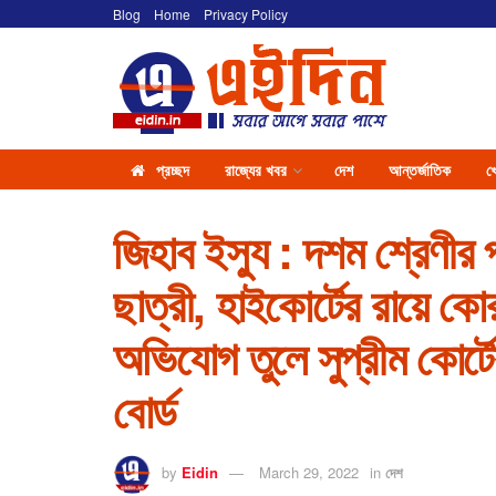
Blog
Home
Privacy Policy
প্রচ্ছদ
রাজ্যের খবর
দেশ
আন্তর্জাতিক
খ
জিহাব ইস্যু : দশম শ্রেণীর 
ছাত্রী, হাইকোর্টের রায়ে ক
অভিযোগ তুলে সুপ্রীম কোর্টে
বোর্ড
by
Eidin
March 29, 2022
in
দেশ