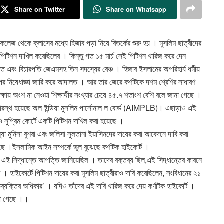
Share on Twitter
Share on Whatsapp
কলেজ থেকে ক্লাসের মধ্যে হিজাব পড়া নিয়ে বিতর্কের শুরু হয় । মুসলিম ছাত্রীদের
পিটিশন দাখিল করেছিলের । কিন্তু গত ১৫ মার্চ সেই পিটিশন খারিজ করে দেন
ষিত এবং বিচারপতি জেএমসহ তিন সদস্যের বেঞ্চ । হিজাব ইসলামের অপরিহার্য ধর্মীয়
পর নিষেধাজ্ঞা জারি করে আদালত । আর তার জেরে কর্ণাটকে দশম শ্রেণির সাধারণ
ষায় অংশ না নেওয়া শিক্ষার্থীর সংখ্যার চেয়ে ৪৫.৭ শতাংশ বেশি বলে জানা গেছে ।
র দ্বারস্থ হয়েছে অল ইন্ডিয়া মুসলিম পার্সোনাল ল বোর্ড (AIMPLB)। এছাড়াও এই
ও সুপ্রিম কোর্টে একটি পিটিশন দাখিল করা হয়েছে ।
স্যা মুনিসা বুশরা এবং জলিসা সুলতানা ইয়াসিনদের দায়ের করা আবেদনে দাবি করা
েছে ।ইসলামিক আইন সম্পর্কে ভুল বুঝেছে কর্ণাটক হাইকোর্ট ।
 এই সিদ্ধান্তে আপত্তি জানিয়েছিল । তাদের বক্তব্য ছিল,এই সিদ্ধান্তের কারনে
লবে । হাইকোর্টে পিটিশন দায়ের করা মুসলিম ছাত্রীরাও দাবি করেছিলেন, সংবিধানের ২১
ব্যক্তির অধিকার’ । যদিও তাঁদের এই দাবি খারিজ করে দেয় কর্ণাটক হাইকোর্ট ।
েখা গেছে ।।