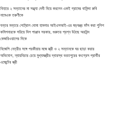
বিহারে ২ সন্তানের মা সন্ধ্যা দেবী বিয়ে করলেন একই গ্রামের বাসিন্দা রুবি
নামেএক তরুণীকে
যন্তর মন্তরে পেট্রোল বোমা হামলার আইএসআই-এর ষড়যন্ত্র ফাঁস করা পুলিশ
কমিশনারকে সরিয়ে দিল পাঞ্জাব সরকার, গুরুতর প্রশ্ন উঠছে অরবিন্দ
কেজরিওয়ালের দিকে
বিজেপি নেত্রীর সঙ্গে পরকীয়ায় মজে স্ত্রী ও ২ সন্তানকে ঘর ছাড়া করার
অভিযোগ, ন্যায়বিচার চেয়ে মুখ্যমন্ত্রীর দ্বারস্থ ভরতপুরের কংগ্রেস প্রার্থীর
এজেন্টের স্ত্রী