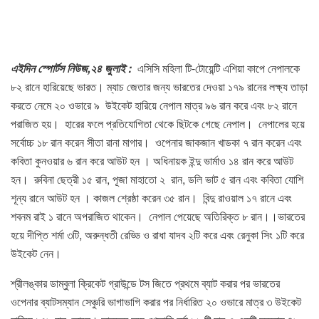
এইদিন স্পোর্টস নিউজ,২৪ জুলাই :
এসিসি মহিলা টি-টোয়েন্টি এশিয়া কাপে নেপালকে
৮২ রানে হারিয়েছে ভারত। ম্যাচ জেতার জন্য ভারতের দেওয়া ১৭৯ রানের লক্ষ্য তাড়া
করতে নেমে ২০ ওভারে ৯ উইকেট হারিয়ে নেপাল মাত্র ৯৬ রান করে এবং ৮২ রানে
পরাজিত হয়। হারের ফলে প্রতিযোগিতা থেকে ছিটকে গেছে নেপাল। নেপালের হয়ে
সর্বোচ্চ ১৮ রান করেন সীতা রানা মাগার। ওপেনার জাকজান খাডকা ৭ রান করেন এবং
কবিতা কুনওয়ার ৬ রান করে আউট হন । অধিনায়ক ইন্দু ভার্মাও ১৪ রান করে আউট
হন। রুবিনা ছেত্রী ১৫ রান, পূজা মাহাতো ২ রান, ডলি ভাট ৫ রান এবং কবিতা যোশি
শূন্য রানে আউট হন । কাজল শ্রেষ্ঠা করেন ৩৫ রান। বিন্দু রাওয়াল ১৭ রানে এবং
শবনম রাই ১ রানে অপরাজিত থাকেন। নেপাল পেয়েছে অতিরিক্ত ৮ রান।।ভারতের
হয়ে দীপ্তি শর্মা ৩টি, অরুন্ধতী রেড্ডি ও রাধা যাদব ২টি করে এবং রেনুকা সিং ১টি করে
উইকেট নেন।
শ্রীলঙ্কার ডাম্বুলা ক্রিকেট গ্রাউন্ডে টস জিতে প্রথমে ব্যাট করার পর ভারতের
ওপেনার ব্যাটসম্যান সেঞ্চুরি ভাগাভাগি করার পর নির্ধারিত ২০ ওভারে মাত্র ৩ উইকেট