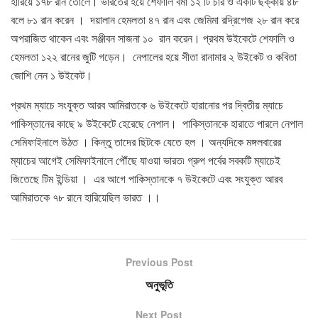
হারিয়ে ১৭৮ রান তোলে। ভারতের হয়ে শেফালি বর্মা ১২ টি চার ও একটি ছক্কায় ৪৮
বলে ৮১ রান করেন । দয়ালান হেমলতা ৪৭ রান এবং জেমিমা রদ্রিগেজ ২৮ রান করে
অপরাজিত থাকেন এবং সঞ্জীবন সাজনা ১০ রান করেন। প্রথম উইকেটে শেফালি ও
হেমলতা ১২২ রানের জুটি গড়েন। নেপালের হয়ে সীতা রানামার ২ উইকেট ও কবিতা
জোশি নেন ১ উইকেট।
প্রথম ম্যাচে সংযুক্ত আরব আমিরাতকে ৬ উইকেটে হারানোর পর দ্বিতীয় ম্যাচে
পাকিস্তানের কাছে ৯ উইকেটে হেরেছে নেপাল। পাকিস্তানকে হারাতে পারলে নেপাল
সেমিফাইনালে উঠত । কিন্তু তাদের ছিটকে যেতে হল । অন্যদিকে মঙ্গলবারের
ম্যাচের আগেই সেমিফাইনালে পৌঁছে যাওয়া ভারত৷ গ্রুপ পর্বের সবকটি ম্যাচেই
জিতেছে টিম ইন্ডিয়া । এর আগে পাকিস্তানকে ৭ উইকেটে এবং সংযুক্ত আরব
আমিরাতকে ৭৮ রানে হারিয়েছিল ভারত ।।
Previous Post
অনুভূতি
Next Post