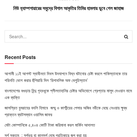
নিউ হ্যাম্পশায়ারের সমুদ্রে বিশাল আকৃতির তিমির হামলায় ডুবে গেল জাহাজ
Recent Posts
আগামী ১১ই আগস্ট স্বাধীনতা দিবস উদযাপনে বিঘ্ন ঘটানোর চেষ্টা করলে পাকিস্তানকে তার
পরিনতি ভোগ করার হুঁশিয়ারি দিল ‘রিপাবলিক অফ বেলুচিস্তান’
বাংলাদেশের বগুড়ায় হিন্দু গৃহবধূকে শ্লীলতাহানির চেষ্টার অভিযোগে গ্রেপ্তার মাসুদ দেওয়ান নামে
এক ব্যক্তি
জাসপ্রিত বুমরাহের বদলি হিসাবে জম্মু ও কাশ্মীরের পেসার অজিব নবীকে বেছে নেওয়ায় ক্ষুব্ধ
প্রাক্তন ব্যাটসম্যান ওয়াসিম জাফর
মেটা কোম্পানিকে ৫,৪০৪ কোটি টাকা জরিমানা করল মার্কিন আদালত
সর্প সূক্তম্ : সর্পভয় বা কালসর্প দোষ প্রতিকারে জপ করা হয়