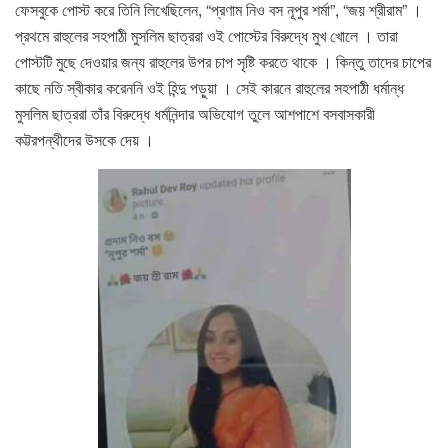
ফেসবুকে পোস্ট করে তিনি লিখেছিলেন, “প্রণাম নিও বস নূপুর শর্মা”, “জয় শ্রীরাম” ।
প্রথমে রাহুলের সহপাঠী মুসলিম ছাত্ররা ওই পোস্টের বিরুদ্ধে মুখ খোলে । তারা
পোস্টটি মুছে দেওয়ার জন্য রাহুলের উপর চাপ সৃষ্টি করতে থাকে । কিন্তু তাদের চাপের
কাছে নতি স্বীকার করেননি ওই হিন্দু পড়ুয়া । সেই কারনে রাহুলের সহপাঠী ধর্মান্ধ
মুসলিম ছাত্ররা তাঁর বিরুদ্ধে ধর্মনিন্দার অভিযোগ তুলে আশপাশে বসবাসকারী
কট্টরপন্থীদের উসকে দেয় ।