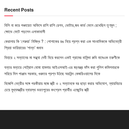
Recent Posts
বিলি না করে পঞ্চায়েত অফিসে রাশি রাশি রেশন, ভোটার,জব কার্ড ফেলে রেখেছিল তৃণমূল ;
ক্ষোভে ফেটে পড়লেন এলাকাবাসী
কেরালায় কি ‘গেরুয়া’ নিষিদ্ধ ? : পোশাকের রঙ নিয়ে প্রশ্ন করা এক সাংবাদিককে অভিনেত্রী
প্রিয়া ভারিয়ারের ‘শান্ত’ জবাব
বিহারে ২ সন্তানের মা সন্ধ্যা দেবী বিয়ে করলেন একই গ্রামের বাসিন্দা রুবি নামেএক তরুণীকে
যন্তর মন্তরে পেট্রোল বোমা হামলার আইএসআই-এর ষড়যন্ত্র ফাঁস করা পুলিশ কমিশনারকে
সরিয়ে দিল পাঞ্জাব সরকার, গুরুতর প্রশ্ন উঠছে অরবিন্দ কেজরিওয়ালের দিকে
বিজেপি নেত্রীর সঙ্গে পরকীয়ায় মজে স্ত্রী ও ২ সন্তানকে ঘর ছাড়া করার অভিযোগ, ন্যায়বিচার
চেয়ে মুখ্যমন্ত্রীর দ্বারস্থ ভরতপুরের কংগ্রেস প্রার্থীর এজেন্টের স্ত্রী