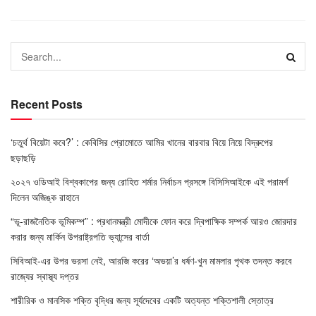
Recent Posts
‘চতুর্থ বিয়েটা কবে?’ : কেবিসির প্রোমোতে আমির খানের বারবার বিয়ে নিয়ে বিদ্রুপের
ছড়াছড়ি
২০২৭ ওডিআই বিশ্বকাপের জন্য রোহিত শর্মার নির্বাচন প্রসঙ্গে বিসিসিআইকে এই পরামর্শ
দিলেন অজিঙ্ক রাহানে
“ভূ-রাজনৈতিক ভূমিকম্প” : প্রধানমন্ত্রী মোদীকে ফোন করে দ্বিপাক্ষিক সম্পর্ক আরও জোরদার
করার জন্য মার্কিন উপরাষ্ট্রপতি ভ্যান্সের বার্তা
সিবিআই-এর উপর ভরসা নেই, আরজি করের ‘অভয়া’র ধর্ষণ-খুন মামলার পৃথক তদন্ত করবে
রাজ্যের স্বাস্থ্য দপ্তর
শারীরিক ও মানসিক শক্তি বৃদ্ধির জন্য সূর্যদেবের একটি অত্যন্ত শক্তিশালী স্তোত্র