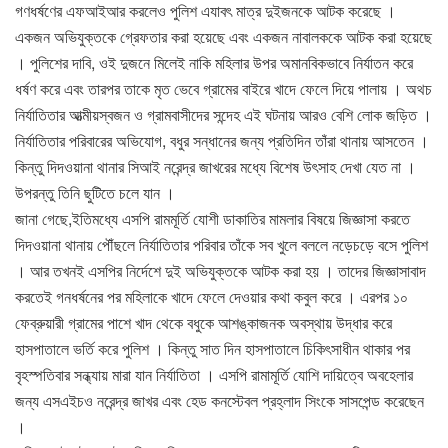
গণধর্ষণের এফআইআর করলেও পুলিশ এযাবৎ মাত্র দুইজনকে আটক করেছে ।
একজন অভিযুক্তকে গ্রেফতার করা হয়েছে এবং একজন নাবালককে আটক করা হয়েছে
। পুলিশের দাবি, ওই দুজনে মিলেই নাকি মহিলার উপর অমানবিকভাবে নির্যাতন করে
ধর্ষণ করে এবং তারপর তাকে মৃত ভেবে গ্রামের বাইরে খাদে ফেলে দিয়ে পালায় । অথচ
নির্যাতিতার আত্মীয়স্বজন ও গ্রামবাসীদের সন্দেহ এই ঘটনায় আরও বেশি লোক জড়িত ।
নির্যাতিতার পরিবারের অভিযোগ, বধুর সন্ধানের জন্য প্রতিদিন তাঁরা থানায় আসতেন ।
কিন্তু দিদওয়ানা থানার সিআই নরেন্দ্র জাখরের মধ্যে বিশেষ উৎসাহ দেখা যেত না ।
উপরন্তু তিনি ছুটিতে চলে যান ।
জানা গেছে,ইতিমধ্যে এসপি রামমূর্তি যোশী ডাকাতির মামলার বিষয়ে জিজ্ঞাসা করতে
দিদওয়ানা থানায় পৌঁছলে নির্যাতিতার পরিবার তাঁকে সব খুলে বললে নড়েচড়ে বসে পুলিশ
। আর তখনই এসপির নির্দেশে দুই অভিযুক্তকে আটক করা হয় । তাদের জিজ্ঞাসাবাদ
করতেই গনধর্ষনের পর মহিলাকে খাদে ফেলে দেওয়ার কথা কবুল করে । এরপর ১০
ফেব্রুয়ারী গ্রামের পাশে খাদ থেকে বধুকে আশঙ্কাজনক অবস্থায় উদ্ধার করে
হাসপাতালে ভর্তি করে পুলিশ । কিন্তু সাত দিন হাসপাতালে চিকিৎসাধীন থাকার পর
বৃহস্পতিবার সন্ধ্যায় মারা যান নির্যাতিতা । এসপি রামামূর্তি যোশি দায়িত্বে অবহেলার
জন্য এসএইচও নরেন্দ্র জাখর এবং হেড কনস্টেবল প্রহ্লাদ সিংকে সাসপেন্ড করেছেন
।