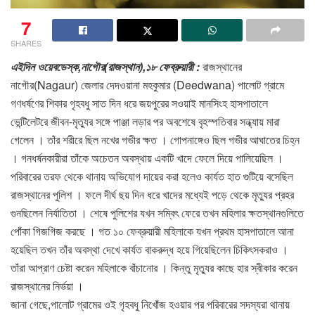
7
SHARES
এইদিন ওয়েবডেস্ক,নাগৌর(রাজস্থান),১৮ ফেব্রুয়ারী :
রাজস্থানের
নাগৌর(Nagaur) জেলার দেদওয়ানা মহকুমার (Deedwana) পালোট গ্রামে
গণধর্ষণের শিকার গৃহবধু সাত দিন ধরে জয়পুরের সওয়াই মানসিংহ হাসপাতালে
ভেন্টিলেটরে জীবন-মৃত্যুর সঙ্গে পাঞ্জা লড়ার পর অবশেষে বৃহস্পতিবার সন্ধ্যায় মারা
গেলেন । তাঁর শরীরে ছিল নখের গভীর ক্ষত । গোপনাঙ্গেও ছিল গভীর আঘাতের চিহ্ন
। গনধর্ষনকারীরা তাঁকে অচেতন অবস্থায় একটি খাদে ফেলে দিয়ে পালিয়েছিল ।
পরিবারের তরফ থেকে থানায় অভিযোগ দায়ের করা হলেও কার্যত হাত গুটিয়ে বসেছিল
রাজস্থানের পুলিশ । ফলে দীর্ঘ ছয় দিন ধরে খাদের মধ্যেই পড়ে থেকে মৃত্যুর প্রহর
গুনছিলেন নির্যাতিতা । শেষে পুলিশের যখন সম্বিৎ ফেরে তখন মহিলার ক্ষতস্থানগুলিতে
পোঁকা গিজগিজ করছে । গত ১০ ফেব্রুয়ারী মহিলাকে যখন প্রথম হাসপাতালে আনা
হয়েছিল তখন তাঁর অবস্থা দেখে কার্যত বাকরুদ্ধ হয়ে গিয়েছিলেন চিকিৎসকরাও ।
তাঁরা আপ্রাণ চেষ্টা করেন মহিলাকে বাঁচানোর । কিন্তু মৃত্যুর কাছে হার স্বীকার করেন
রাজস্থানের নির্ভয়া ।
জানা গেছে,পালোট গ্রামের ওই গৃহবধু নিখোঁজ হওয়ার পর পরিবারের সদস্যরা থানায়