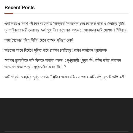
Recent Posts
এফসিআরএ সংশোধনী বিল আটকাতে দিল্লিতে ‘আরশোলা’দের বিক্ষোভ দাঙ্গা ও নৈরাজ্য সৃষ্টির
মূল পরিকল্পনাকারী কেরালার জর্জ মুথোলিল নামে এক যাজক : চাঞ্চল্যকর দাবি সোশ্যাল মিডিয়ায়
মহুয়া মৈত্রের “ডিম ভীতি” দেখে তাজ্জব সুপ্রিম কোর্ট
ভারতের আগে বিদেশে মুক্তি পাবে রামায়ণ চলচ্চিত্র; কারণ জানালেন প্রযোজক
“আমার জন্মভূমিতে জমি কিনতে সাহায্য করুন” : মুখ্যমন্ত্রী পুষ্কর সিং ধামির কাছে আবেদন
জানালেন ঋষভ পন্থ ; মুখ্যমন্ত্রীর জবাব কী…?
আউশগ্রামে ঘরছাড়া তৃণমূল নেতার ট্রাক্টরে আগুন ধরিয়ে দেওয়ার অভিযোগ, ধৃত বিজেপি কর্মী