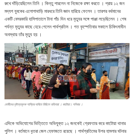
রুখে দাঁড়িয়েছিলেন তিনি । কিন্তু পারলেন না নিজেকে রক্ষা করতে । প্রায় ১২ জন
মদ্যপ যুবকের এলোপাথাড়ি মারধরে তিনি জ্ঞান হারিয়ে ফেলেন । তারপর বর্ধমানের
একটি বেসরকারি হাসিপাতালে টানা পাঁচ দিন ধরে মৃত্যুর সঙ্গে পাঞ্জা লড়েছিলেন । শেষ
পর্যন্ত মৃত্যুর কাছে হেরে গেলেন পার্থপ্রতিম । গত বৃহস্পতিবার সকালে চিকিৎসাধীন
অবস্থায় তাঁর মৃত্যু হয় ।
দোষীদের দৃষ্টান্তমূলক শাস্তির দাবিতে মিছিলে মহিলারা । কাটোয়া।
শনিবার ।
এদিকে অভিযোগের ভিত্তিতে অভিযুক্ত ১২ জনকেই গ্রেফতার করে কাটোয়া থানার
পুলিশ । বর্তমানে ধৃতরা জেল হেফাজতে রয়েছে । পার্থপ্রতিমের উপর হামলার ঘটনার