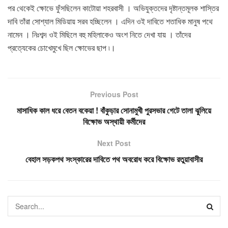
পর থেকেই ক্ষোভে ফুঁসছিলেন কাটোয়া শহরবাসী । অভিযুক্তদের দৃষ্টান্তমূলক শাস্তির
দাবি তাঁরা সোশ্যাল মিডিয়ায় সরব হচ্ছিলেন । এদিন ওই দাবিতে শতাধিক মানুষ পথে
নামেন । নিঃশব্দ ওই মিছিলে বহু মহিলাকেও অংশ নিতে দেখা যায় । তাঁদের
প্রত্যেকের চোখেমুখে ছিল ক্ষোভের ছাপ ৷।
Previous Post
মাসাধিক কাল ধরে বেতন বকেয়া ! বাঁকুড়ার সোনামুখী পুরসভার গেটে তালা ঝুলিয়ে
বিক্ষোভ অস্থায়ী কর্মীদের
Next Post
বেহাল সড়কপথ সংস্কারের দাবিতে পথ অবরোধ করে বিক্ষোভ রতুয়াবাসীর