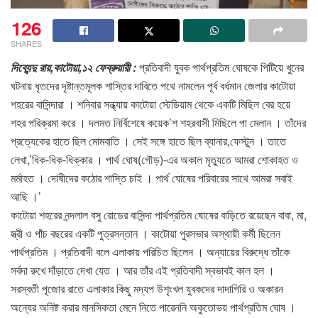
126
SHARES
দিব্যেন্দু রায়,কাটোয়া,১২ ফেব্রুয়ারী :
প্রতিবাদী যুবক পার্থপ্রতিম ঘোষকে পিটিয়ে খুনের
ঘটনায় ধৃতদের দৃষ্টান্তমূলক শাস্তির দাবিতে পথে নামলেন পূর্ব বর্ধমান জেলার কাটোয়া
শহরের বাসিন্দারা । শনিবার সন্ধ্যায় কাটোয়া স্টেডিয়াম থেকে একটি মিছিল বের হয়ে
শহর পরিক্রমা করে । দলমত নির্বিশেষে কয়েক’শ শহরবাসী মিছিলে পা মেলান । তাঁদের
প্রত্যেকের হাতে ছিল মোমবাতি । সেই সঙ্গে হাতে ছিল ব্যানার,ফেস্টুন । তাতে
লেখা,’ধিক-ধিক-ধিক্কার । পার্থ ঘোষ(গৌড়)-এর অকাল মৃত্যুতে আমরা শোকাহত ও
মর্মাহত । দোষীদের কঠোর শাস্তি চাই । পার্থ ঘোষের পরিবারের সাথে আমরা সবাই
আছি ।’
কাটোয়া শহরের নন্দলাল বসু রোডের বাসিন্দা পার্থপ্রতিম ঘোষের বাড়িতে রয়েছেন বাবা, মা,
স্ত্রী ও পাঁচ বছরের একটি পুত্রসন্তান । কাটোয়া পুরসভার অস্থায়ী কর্মী ছিলেন
পার্থপ্রতিম । প্রতিবাদী বলে এলাকায় পরিচিত ছিলেন । অন্যায়ের বিরুদ্ধে তাঁকে
সর্বদা রুখে দাঁড়াতে দেখা যেত । আর তাঁর এই প্রতিবাদী স্বভাবই কাল হল ।
সরস্বতী পূজোর রাতে এলাকার কিছু মদ্যপ উশৃংখল যুবকদের দাদাগিরি ও অকারন
অন্যের অনিষ্ট করার মানসিকতা মেনে নিতে পারেননি অকুতোভয় পার্থপ্রতিম ঘোষ ।