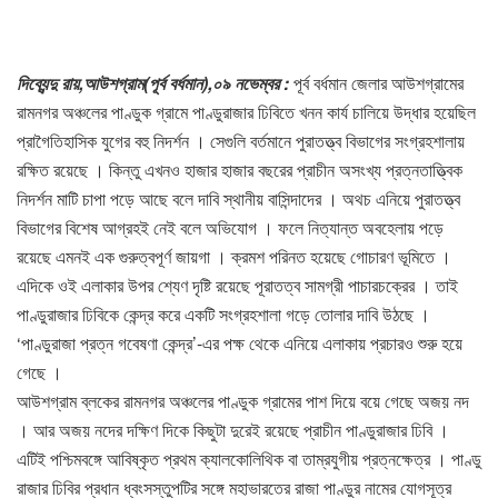
দিব্যেন্দু রায়,আউশগ্রাম(পূর্ব বর্ধমান),০৯ নভেম্বর :
পূর্ব বর্ধমান জেলার আউশগ্রামের
রামনগর অঞ্চলের পাণ্ডুক গ্রামে পাণ্ডুরাজার ঢিবিতে খনন কার্য চালিয়ে উদ্ধার হয়েছিল
প্রাগৈতিহাসিক যুগের বহু নিদর্শন । সেগুলি বর্তমানে পুরাতত্ত্ব বিভাগের সংগ্রহশালায়
রক্ষিত রয়েছে । কিন্তু এখনও হাজার হাজার বছরের প্রাচীন অসংখ্য প্রত্নতাত্ত্বিক
নিদর্শন মাটি চাপা পড়ে আছে বলে দাবি স্থানীয় বাসিন্দাদের । অথচ এনিয়ে পুরাতত্ত্ব
বিভাগের বিশেষ আগ্রহই নেই বলে অভিযোগ । ফলে নিত্যান্ত অবহেলায় পড়ে
রয়েছে এমনই এক গুরুত্বপূর্ণ জায়গা । ক্রমশ পরিনত হয়েছে গোচারণ ভূমিতে ।
এদিকে ওই এলাকার উপর শ্যেণ দৃষ্টি রয়েছে পূরাতত্ব সামগ্রী পাচারচক্রের । তাই
পাণ্ডুরাজার ঢিবিকে কেন্দ্র করে একটি সংগ্রহশালা গড়ে তোলার দাবি উঠছে ।
‘পাণ্ডুরাজা প্রত্ন গবেষণা কেন্দ্র’-এর পক্ষ থেকে এনিয়ে এলাকায় প্রচারও শুরু হয়ে
গেছে ।
আউশগ্রাম ব্লকের রামনগর অঞ্চলের পাণ্ডুক গ্রামের পাশ দিয়ে বয়ে গেছে অজয় নদ
। আর অজয় নদের দক্ষিণ দিকে কিছুটা দুরেই রয়েছে প্রাচীন পাণ্ডুরাজার ঢিবি ।
এটিই পশ্চিমবঙ্গে আবিষ্কৃত প্রথম ক্যালকোলিথিক বা তাম্রযুগীয় প্রত্নক্ষেত্র । পাণ্ডু
রাজার ঢিবির প্রধান ধ্বংসস্তুপটির সঙ্গে মহাভারতের রাজা পাণ্ডুর নামের যোগসূত্র