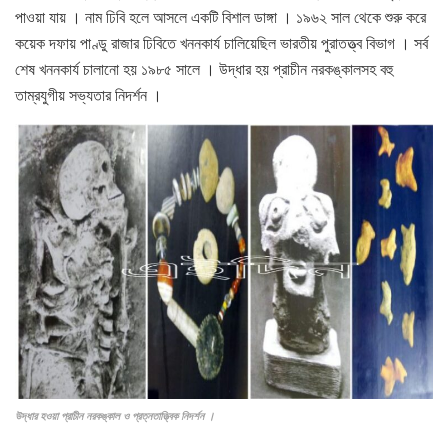
পাওয়া যায় । নাম ঢিবি হলে আসলে একটি বিশাল ডাঙ্গা । ১৯৬২ সাল থেকে শুরু করে
কয়েক দফায় পাণ্ডু রাজার ঢিবিতে খননকার্য চালিয়েছিল ভারতীয় পুরাতত্ত্ব বিভাগ । সর্ব
শেষ খননকার্য চালানো হয় ১৯৮৫ সালে । উদ্ধার হয় প্রাচীন নরকঙ্কালসহ বহু
তাম্রযুগীয় সভ্যতার নিদর্শন ।
উদ্ধার হওয়া প্রাচীন নরকঙ্কাল ও প্রত্নতাত্ত্বিক নিদর্শন ।