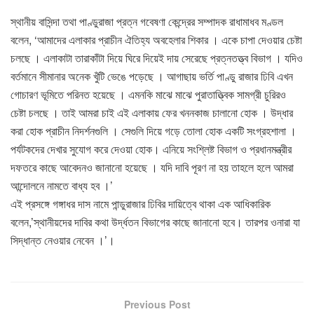
স্থানীয় বাসিন্দা তথা পাণ্ডুরাজা প্রত্ন গবেষণা কেন্দ্রের সম্পাদক রাধামাধব মণ্ডল
বলেন, ‘আমাদের এলাকার প্রাচীন ঐতিহ্য অবহেলার শিকার । একে চাপা দেওয়ার চেষ্টা
চলছে । এলাকাটা তারাকাঁটা দিয়ে ঘিরে দিয়েই দায় সেরেছে প্রত্নতত্ত্ব বিভাগ । যদিও
বর্তমানে সীমানার অনেক খুঁটি ভেঙে পড়েছে । আগাছায় ভর্তি পাণ্ডু রাজার ঢিবি এখন
গোচারণ ভূমিতে পরিনত হয়েছে । এমনকি মাঝে মাঝে পুরাতাত্ত্বিক সামগ্রী চুরিরও
চেষ্টা চলছে । তাই আমরা চাই এই এলাকায় ফের খননকাজ চালানো হোক । উদ্ধার
করা হোক প্রাচীন নিদর্শনগুলি । সেগুলি দিয়ে গড়ে তোলা হোক একটি সংগ্রহশালা ।
পর্যটকদের দেখার সুযোগ করে দেওয়া হোক। এনিয়ে সংশ্লিষ্ট বিভাগ ও প্রধানমন্ত্রীর
দফতরে কাছে আবেদনও জানানো হয়েছে । যদি দাবি পূরণ না হয় তাহলে হলে আমরা
আন্দোলনে নামতে বাধ্য হব ।’
এই প্রসঙ্গে গঙ্গাধর দাস নামে পান্ডুরাজার ঢিবির দায়িত্বে থাকা এক আধিকারিক
বলেন,’স্থানীয়দের দাবির কথা উর্দ্ধতন বিভাগের কাছে জানানো হবে। তারপর ওনারা যা
সিদ্ধান্ত নেওয়ার নেবেন ।’।
Previous Post