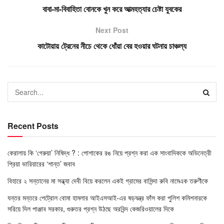
বাবা-মা-বিবাহিতা বোনকে খুন করে আত্মহত্যার চেষ্টা যুবকের
Next Post
কাটোয়ায় ট্রেনের নীচে থেকে ধোঁয়া বের হওয়ার ঘটনায় চাঞ্চল্য
Recent Posts
কেরালায় কি ‘গেরুয়া’ নিষিদ্ধ ? : পোশাকের রঙ নিয়ে প্রশ্ন করা এক সাংবাদিককে অভিনেত্রী
প্রিয়া ভারিয়ারের ‘শান্ত’ জবাব
বিহারে ২ সন্তানের মা সন্ধ্যা দেবী বিয়ে করলেন একই গ্রামের বাসিন্দা রুবি নামেএক তরুণীকে
যন্তর মন্তরে পেট্রোল বোমা হামলার আইএসআই-এর ষড়যন্ত্র ফাঁস করা পুলিশ কমিশনারকে
সরিয়ে দিল পাঞ্জাব সরকার, গুরুতর প্রশ্ন উঠছে অরবিন্দ কেজরিওয়ালের দিকে