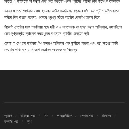
বিহারে ২ সন্তানের মা সন্ধ্যা দেবী বিয়ে করলেন একই গ্রামের বাসিন্দা রুবি নামেএক তরুণীকে
যন্তর মন্তরে পেট্রোল বোমা হামলার আইএসআই-এর ষড়যন্ত্র ফাঁস করা পুলিশ কমিশনারকে
সরিয়ে দিল পাঞ্জাব সরকার, গুরুতর প্রশ্ন উঠছে অরবিন্দ কেজরিওয়ালের দিকে
বিজেপি নেত্রীর সঙ্গে পরকীয়ায় মজে স্ত্রী ও ২ সন্তানকে ঘর ছাড়া করার অভিযোগ, ন্যায়বিচার
চেয়ে মুখ্যমন্ত্রীর দ্বারস্থ ভরতপুরের কংগ্রেস প্রার্থীর এজেন্টের স্ত্রী
তোলা না দেওয়ায় কাটোয়া বিএলআরও অফিসের এক মুহুরীকে মারধর এবং প্রাণনাশের হুমকি
দেওয়ার অভিযোগ ২ বিজেপি নেতাসহ কয়েকজনের বিরুদ্ধে
প্রচ্ছদ
রাজ্যের খবর
দেশ
আন্তর্জাতিক
খেলার খবর
বিনোদন
রকমারি খবর
ব্লগ