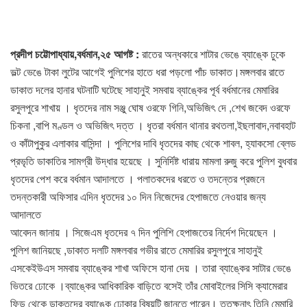
প্রদীপ চট্টোপাধ্যায়,বর্ধমান,২৫ আগষ্ট :
রাতের অন্ধকারে শাটার ভেঙে ব্যাঙ্কে ঢুকে
ভল্ট ভেঙে টাকা লুটের আগেই পুলিশের হাতে ধরা পড়লো পাঁচ ডাকাত।মঙ্গলবার রাতে
ডাকাত দলের হানার ঘটনাটি ঘটেছে সাহানুই সমবায় ব্যাঙ্কের পূর্ব বর্ধমানের মেমারির
রসুলপুরে শাখায় । ধৃতদের নাম সঞ্জু ঘোষ ওরফে গিনি,অভিজিৎ দে ,শেখ জবেদ ওরফে
চিকনা ,বাপি মণ্ডল ও অভিজিৎ দত্ত । ধৃতরা বর্ধমান থানার রথতলা,ইছলাবাদ,নবাবহাট
ও কাঁটাপুকুর এলাকার বাসিন্দা । পুলিশের দাবি ধৃতদের কাছ থেকে শাবল, হ্যাকসো ব্লেড
প্রভৃতি ডাকাতির সামগ্রী উদ্ধার হয়েছে । সুনির্দিষ্ট ধারায় মামলা রুজু করে পুলিশ বুধবার
ধৃতদের পেশ করে বর্ধমান আদালতে । পলাতকদের ধরতে ও তদন্তের প্রজনে
তদন্তকারী অফিসার এদিন ধৃতদের ১০ দিন নিজেদের হেপাজতে নেওয়ার জন্য
আদালতে
আবেদন জানায় । সিজেএম ধৃতদের ৭ দিন পুলিশি হেপাজতের নির্দেশ দিয়েছেন ।
পুলিশ জানিয়ছে ,ডাকাত দলটি মঙ্গলবার গভীর রাতে মেমারির রসুলপুরে সাহানুই
এসকেইউএস সমবায় ব্যাঙ্কের শাখা অফিসে হানা দেয় । তারা ব্যাঙ্কের সাটার ভেঙে
ভিতরে ঢোকে ।ব্যাঙ্কের আধিকারিক বাড়িতে বসেই তাঁর মোবাইলের সিসি ক্যামেরার
ফিড থেকে ডাকতদের ব্যাঙ্কে ঢোকার বিষয়টি জানতে পারেন। ততক্ষনাৎ তিনি মেমারি