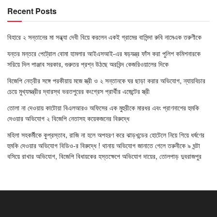
Recent Posts
বিহারে ২ সন্তানের মা সন্ধ্যা দেবী বিয়ে করলেন একই গ্রামের বাসিন্দা রুবি নামেএক তরুণীকে
যন্তর মন্তরে পেট্রোল বোমা হামলার আইএসআই-এর ষড়যন্ত্র ফাঁস করা পুলিশ কমিশনারকে
সরিয়ে দিল পাঞ্জাব সরকার, গুরুতর প্রশ্ন উঠছে অরবিন্দ কেজরিওয়ালের দিকে
বিজেপি নেত্রীর সঙ্গে পরকীয়ায় মজে স্ত্রী ও ২ সন্তানকে ঘর ছাড়া করার অভিযোগ, ন্যায়বিচার
চেয়ে মুখ্যমন্ত্রীর দ্বারস্থ ভরতপুরের কংগ্রেস প্রার্থীর এজেন্টের স্ত্রী
তোলা না দেওয়ায় কাটোয়া বিএলআরও অফিসের এক মুহুরীকে মারধর এবং প্রাণনাশের হুমকি
দেওয়ার অভিযোগ ২ বিজেপি নেতাসহ কয়েকজনের বিরুদ্ধে
মহিলা সহকর্মীকে কুপ্রস্তাব, রাজি না হলে অপহরণ করে ঝাড়খন্ডের হোটেলে নিয়ে গিয়ে ধর্ষণের
হুমকি দেওয়ার অভিযোগ বিডিও-র বিরুদ্ধে ! থানায় অভিযোগ জানাতে গেলে তরুনীকে ৯ ঘন্টা
বসিয়ে রাখার অভিযোগ, বিজেপি বিধায়কের হস্তক্ষেপে অভিযোগ দায়ের, তোলপাড় দুবরাজপুর