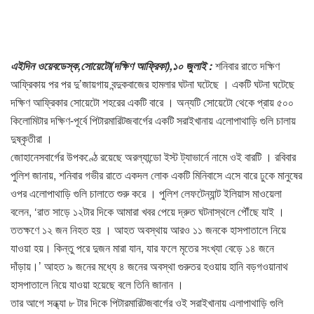
এইদিন ওয়েবডেস্ক,সোয়েটো(দক্ষিণ আফ্রিকা),১০ জুলাই :
শনিবার রাতে দক্ষিণ
আফ্রিকায় পর পর দু’জায়গায় বন্দুকবাজের হামলার ঘটনা ঘটেছে । একটি ঘটনা ঘটেছে
দক্ষিণ আফ্রিকার সোয়েটো শহরের একটি বারে । অন্যটি সোয়েটো থেকে প্রায় ৫০০
কিলোমিটার দক্ষিণ-পূর্বে পিটারমারিটজবার্গের একটি সরাইখানায় এলোপাথাড়ি গুলি চালায়
দুষ্কৃতীরা ।
জোহানেসবার্গের উপকণ্ঠে রয়েছে অরল্যান্ডো ইস্ট ট্যাভার্নে নামে ওই বারটি । রবিবার
পুলিশ জানায়, শনিবার গভীর রাতে একদল লোক একটি মিনিবাসে এসে বারে ঢুকে মানুষের
ওপর এলোপাথাড়ি গুলি চালাতে শুরু করে । পুলিশ লেফটেন্যান্ট ইলিয়াস মাওয়েলা
বলেন, ‘রাত সাড়ে ১২টার দিকে আমারা খবর পেয়ে দ্রুত ঘটনাস্থলে পৌঁছে যাই ।
ততক্ষণে ১২ জন নিহত হয় । আহত অবস্থায় আরও ১১ জনকে হাসপাতালে নিয়ে
যাওয়া হয়। কিন্তু পরে দুজন মারা যান, যার ফলে মৃতের সংখ্যা বেড়ে ১৪ জনে
দাঁড়ায়।’ আহত ৯ জনের মধ্যে ৪ জনের অবস্থা গুরুতর হওয়ায় হানি বড়গওয়ানাথ
হাসপাতালে নিয়ে যাওয়া হয়েছে বলে তিনি জানান ।
তার আগে সন্ধ্যা ৮ টার দিকে পিটারমারিটজবার্গের ওই সরাইখানায় এলাপাথাড়ি গুলি