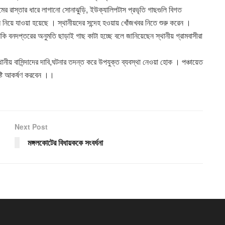
গ্রামের রাস্তার ধারে লাগানো সোনাঝুড়ি, ইউক্যালিপটাস প্রভৃতি গাছগুলি বিগত
 নিয়ে যাওয়া হয়েছে । স্থানীয়দের সন্দেহ হওয়ায় খোঁজখবর নিতে শুরু করেন ।
ি বনদপ্তরের অনুমতি ছাড়াই গাছ কাটা হচ্ছে বলে জানিয়েছেন স্থানীয় গ্রামবাসীরা
ানীয় বাসিন্দাদের দাবি,ঘটনার তদন্ত করে উপযুক্ত ব্যবস্থা নেওয়া হোক । পঞ্চায়েত
ৃষ্টি আকর্ষণ করবেন ।।
Next Post
মঙ্গলকোটের বিধায়ককে সংবর্ধনা