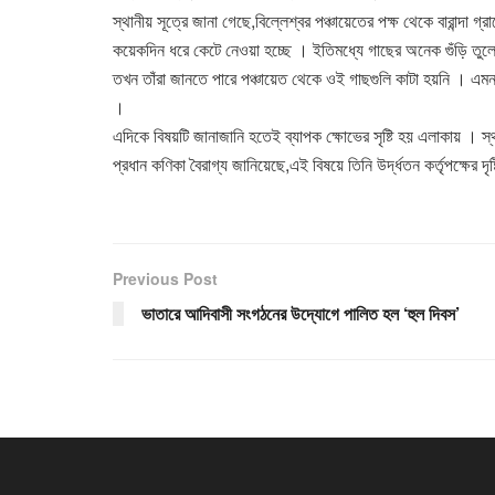
স্থানীয় সূত্রে জানা গেছে,বিল্লেশ্বর পঞ্চায়েতের পক্ষ থেকে বারান্দা 
কয়েকদিন ধরে কেটে নেওয়া হচ্ছে । ইতিমধ্যে গাছের অনেক গুঁড়ি তুলে
তখন তাঁরা জানতে পারে পঞ্চায়েত থেকে ওই গাছগুলি কাটা হয়নি । এমনক
।
এদিকে বিষয়টি জানাজানি হতেই ব্যাপক ক্ষোভের সৃষ্টি হয় এলাকায় । স্থ
প্রধান কণিকা বৈরাগ্য জানিয়েছে,এই বিষয়ে তিনি উর্দ্ধতন কর্তৃপক্ষের দ
Previous Post
ভাতারে আদিবাসী সংগঠনের উদ্যোগে পালিত হল ‘হুল দিবস’