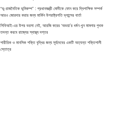
“ভূ-রাজনৈতিক ভূমিকম্প” : প্রধানমন্ত্রী মোদীকে ফোন করে দ্বিপাক্ষিক সম্পর্ক
আরও জোরদার করার জন্য মার্কিন উপরাষ্ট্রপতি ভ্যান্সের বার্তা
সিবিআই-এর উপর ভরসা নেই, আরজি করের ‘অভয়া’র ধর্ষণ-খুন মামলার পৃথক
তদন্ত করবে রাজ্যের স্বাস্থ্য দপ্তর
শারীরিক ও মানসিক শক্তি বৃদ্ধির জন্য সূর্যদেবের একটি অত্যন্ত শক্তিশালী
স্তোত্র