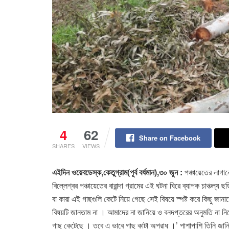
4
62
Share on Facebook
SHARES
VIEWS
এইদিন ওয়েবডেস্ক,কেতুগ্রাম(পূর্ব বর্ধমান),৩০ জুন :
পঞ্চায়েতের লাগা
বিল্লেশ্বর পঞ্চায়েতের বারান্দা গ্রামের এই ঘটনা ঘিরে ব্যাপক চাঞ্
বা কারা এই গাছগুলি কেটে নিয়ে গেছে সেই বিষয়ে স্পষ্ট করে কিছু জানাত
বিষয়টি জানতাম না । আমাদের না জানিয়ে ও বনদপ্তরের অনুমতি না নি
গাছ কেটেছে । তবে এ ভাবে গাছ কাটা অপরাধ ।’ পাশাপাশি তিনি জান