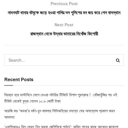
Previous Post
নাদনঘাট থানার বটবৃক্ষে জড়ে হওয়া পাখির দল পুলিশের মন জয় করে পেল বাসস্থান
Next Post
রাজস্থান থেকে উদ্ধার ভাতারের নিখোঁজ কিশোরী
Recent Posts
বিরক্ত হয়ে ডাস্টবিনে ফেলে দেওয়া লটারির টিকিটে বিশাল পুরস্কার ! খোঁজাখুঁজির পর ওই
টিকিট থেকেই বৃদ্ধা পেলেন ১০.৯ কোটি টাকা
আরজি কর ‘অভয়া’র ধর্ষণ-খুন মামলায় সিবিআইয়ের তদন্তে ফের অসন্তোষ প্রকাশ করল
আদালত
‘এফসিআরএ বিল ফেরত নিন অথবা জেপিসিকে পাঠান’: অমিত শাহের কাছে আবেদন জানালো