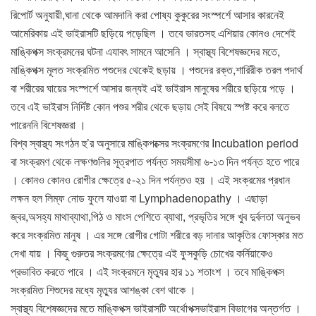
রিপোর্ট অনুযায়ী,ঘানা থেকে আমদানি করা পোষ্য কুকুরের সংস্পর্শে আসার কারনেই
আমেরিকায় এই ভাইরাসটি ছড়িয়ে পড়েছিল । তবে ভারতসহ এশিয়ার কোনও দেশেই
মাঙ্কিপক্স সংক্রমনের ঘটনা এযাবৎ সামনে আসেনি । স্বাস্থ্য বিশেষজ্ঞদের মতে,
মাঙ্কিপক্স মূলত সংক্রমিত পশুদের থেকেই ছড়ায় । পশুদের রক্ত,শারিরীক তরল পদার্থ
বা শরীরের ঘায়ের সংস্পর্শে আসার জন্যই এই ভাইরাস মানুষের শরীরে ছড়িয়ে পড়ে ।
তবে এই ভাইরাস নির্দিষ্ট কোন পশুর শরীর থেকে ছড়ায় সেই বিষয়ে স্পষ্ট করে বলতে
পারেননি বিশেষজ্ঞরা ।
বিশ্ব স্বাস্থ্য সংগঠন হু’র অনুসারে মাঙ্কিপক্সের সংক্রমণের Incubation period
বা সংক্রমণ থেকে লক্ষণগুলির সূত্রপাত পর্যন্ত সময়সীমা ৬-১৩ দিন পর্যন্ত হতে পারে
। কোনও কোনও রোগীর ক্ষেত্রে ৫-২১ দিন পর্যন্তও হয় । এই সংক্রমের প্রধান
লক্ষন হল লিম্ফ নোড ফুলে যাওয়া বা Lymphadenopathy । এছাড়া
জ্বর,অসহ্য মাথাব্যাথা,পিঠ ও মাংস পেশিতে ব্যাথা, প্রভৃতির সঙ্গে খুব দুর্বলতা অনুভব
করে সংক্রমিত মানুষ । এর সঙ্গে রোগীর গোটা শরীরে বড় দানার আকৃতির ফোস্কার মত
দেখা যায় । কিছু গুরুতর সংক্রমণের ক্ষেত্রে এই ফুসকুড়ি চোখের কর্নিয়াকেও
প্রভাবিত করতে পারে । এই সংক্রমনে মৃত্যুর হার ১১ শতাংশ । তবে মাঙ্কিপক্স
সংক্রমিত শিশুদের মধ্যে মৃত্যুর আশঙ্কা বেশ থাকে ।
স্বাস্থ্য বিশেষজ্ঞদের মতে মাঙ্কিপক্স ভাইরাসটি অর্থোপক্সভাইরাস বিভাগের অন্তর্গত ।