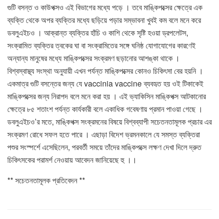
গুটি বসন্ত ও কাউপক্সও এই বিভাগের মধ্যে পড়ে । তবে মাঙ্কিপক্সের ক্ষেত্রে এক
ব্যক্তি থেকে অপর ব্যক্তির মধ্যে ছড়িয়ে পড়ার সম্ভাবনা খুবই কম বলে মনে করে
ডবলুএইচও । আক্রান্ত ব্যক্তির হাঁচি ও কাশি থেকে সৃষ্টি হওয়া ড্রপলেটস,
সংক্রামিত ব্যক্তির ত্বকের ঘা বা সংক্রামিতের সঙ্গে ঘনিষ্ঠ যোগাযোগের কারণেই
অন্যান্য মানুষের মধ্যে মাঙ্কিপক্সের সংক্রমণ ছড়ানোর আশঙ্কা থাকে ।
বিশ্বস্বাস্থ্য সংস্থা অনুযায়ী এখন পর্যন্ত মাঙ্কিপক্সের কোনও চিকিৎসা বের হয়নি ।
একমাত্র গুটি বসন্তের জন্য যে vaccinia vaccine ব্যবহৃত হয় ওই টিকাকেই
মাঙ্কিপক্সের জন্য নিরাপদ বলে মনে করা হয় । এই ভ্যাকিসিন মাঙ্কিপক্স আটকানোর
ক্ষেত্রে ৮৫ শতাংশ পর্যন্ত কার্যকারী বলে একাধিক গবেষণায় প্রমান পাওয়া গেছে ।
ডবলুএইচও’র মতে, মাঙ্কিপক্স সংক্রমনের বিষয়ে বিশ্বব্যাপী সচেতনতামূলক প্রচার এর
সংক্রমণ রোধে সফল হতে পারে । এছাড়া বিদেশ ভ্রমনকালে যে সমস্ত ব্যক্তিরা
পশুর সংস্পর্শে এসেছিলেন, পরবর্তী সময়ে তাঁদের মাঙ্কিপক্সে লক্ষণ দেখা দিলে দ্রুত
চিকিৎসকের পরামর্শ নেওয়ায় আবেদন জানিয়েছে হু ।।
** সচেতনতামূলক প্রতিবেদন **