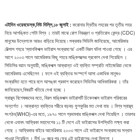
এইদিন ওয়েবডেস্ক,নিউ দিল্লি,১৮ জুলাই :
করোনার দ্বিতীয় লহরের পর তৃতীয় লহর
নিয়ে আশঙ্কিত গোটা বিশ্ব । তারই মাঝে রোগ নিয়ন্ত্রণ ও প্রতিরোধ কেন্দ্র (CDC)
মানুষের উদ্বেগকে আরও বাড়িয়ে দিয়েছে ৷ শুক্রবার সিডিসি জানিয়েছে, আমেরিকার
টেক্সাস শহরে ‘ম্যানকিপক্স ভাইরাস সংক্রমণের’ একটি বিরল ঘটনা পাওয়া গেছে । এর
আগে ২০০৩ সালে আমেরিকার কিছু শহরে মাঙ্কিপক্সের প্রকোপ দেখা গিয়েছিল ।
সিডিসির বয়ান অনুযায়ী, মাঙ্কিপক্স আক্রান্ত ওই ব্যক্তি সম্প্রতি নাইজেরিয়া থেকে
আমেরিকায় এসেছিলেন । ফলে ওই ব্যক্তির সংস্পর্শে আসা একাধিক মানুষও
সংক্রমিত হতে পারে বলে আশঙ্কা প্রকাশ করেছেন সিডিসির আধিকারিকরা । তাঁর
জানিয়েছেন,বিষয়টি খতিয়ে দেখা হচ্ছে ।
স্বাস্থ্য বিশেষজ্ঞদের মতে, বিরল মাঙ্কিপক্স ভাইরাসটি চিকেনপক্স ভাইরাস পরিবারের
অন্তর্গত । আক্রান্ত ব্যক্তির শরীরে বড়বড় ফুসকুরির মত দেখা যায় । বিশ্ব স্বাস্থ্য
সংগঠন(WHO)-এর মতে, ১৯৭০ সালে প্রথমবার মাঙ্কিপক্স দেখা গিয়েছিল । তারপর
থেকে এযাবৎ আফ্রিকা মহাদেশের ১১ টি দেশে এই ভাইরাসের উপস্থিতি লক্ষ্য করা
গেছে । আফ্রিকার বাইরে আমেরিকায় ২০০৩ সালে এই ভাইরাসে সংক্রমনের সন্ধান
পাওয়া গিয়েছিল । দীর্ঘ ১৮ বছর পর ফের এই ভাইরাসের দেখা মিললো ।