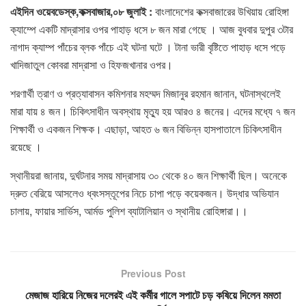
এইদিন ওয়েবডেস্ক,কক্সবাজার,০৮ জুলাই :
বাংলাদেশের কক্সবাজারের উখিয়ায় রোহিঙ্গা
ক্যাম্পে একটি মাদ্রাসার ওপর পাহাড় ধসে ৮ জন মারা গেছে । আজ বুধবার দুপুর ৩টার
নাগাদ ক্যাম্প পাঁচের ব্লক পাঁচে এই ঘটনা ঘটে । টানা ভারী বৃষ্টিতে পাহাড় ধসে পড়ে
খাদিজাতুল কোবরা মাদ্রাসা ও হিফজখানার ওপর।
শরণার্থী ত্রাণ ও প্রত্যাবাসন কমিশনার মহম্মদ মিজানুর রহমান জানান, ঘটনাস্থলেই
মারা যায় ৪ জন। চিকিৎসাধীন অবস্থায় মৃত্যু হয় আরও ৪ জনের। এদের মধ্যে ৭ জন
শিক্ষার্থী ও একজন শিক্ষক। এছাড়া, আহত ৬ জন বিভিন্ন হাসপাতালে চিকিৎসাধীন
রয়েছে ।
স্থানীয়রা জানায়, দুর্ঘটনার সময় মাদ্রাসায় ৩০ থেকে ৪০ জন শিক্ষার্থী ছিল। অনেকে
দ্রুত বেরিয়ে আসলেও ধ্বংসস্তূপের নিচে চাপা পড়ে কয়েকজন। উদ্ধার অভিযান
চালায়, ফায়ার সার্ভিস, আর্মড পুলিশ ব্যাটালিয়ান ও স্থানীয় রোহিঙ্গারা।।
Previous Post
মেজাজ হারিয়ে নিজের দলেরই এই কর্মীর গালে সপাটে চড় কষিয়ে দিলেন মমতা