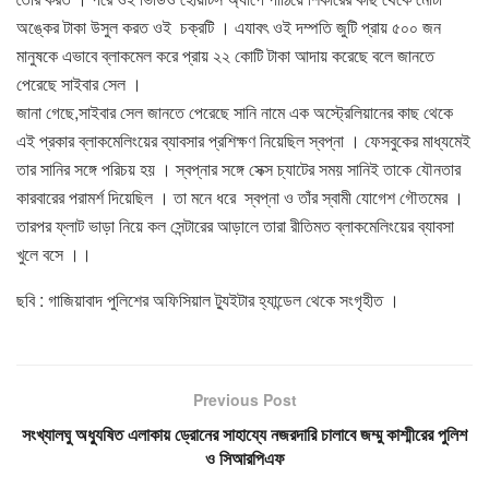
অঙ্কের টাকা উসুল করত ওই চক্রটি । এযাবৎ ওই দম্পতি জুটি প্রায় ৫০০ জন
মানুষকে এভাবে ব্লাকমেল করে প্রায় ২২ কোটি টাকা আদায় করেছে বলে জানতে
পেরেছে সাইবার সেল ।
জানা গেছে,সাইবার সেল জানতে পেরেছে সানি নামে এক অস্ট্রেলিয়ানের কাছ থেকে
এই প্রকার ব্লাকমেলিংয়ের ব্যাবসার প্রশিক্ষণ নিয়েছিল স্বপ্না । ফেসবুকের মাধ্যমেই
তার সানির সঙ্গে পরিচয় হয় । স্বপ্নার সঙ্গে সেক্স চ্যাটের সময় সানিই তাকে যৌনতার
কারবারের পরামর্শ দিয়েছিল । তা মনে ধরে স্বপ্না ও তাঁর স্বামী যোগেশ গৌতমের ।
তারপর ফ্লাট ভাড়া নিয়ে কল সেন্টারের আড়ালে তারা রীতিমত ব্লাকমেলিংয়ের ব্যাবসা
খুলে বসে ।।
ছবি : গাজিয়াবাদ পুলিশের অফিসিয়াল ট্যুইটার হ্যান্ডেল থেকে সংগৃহীত ।
Previous Post
সংখ্যালঘু অধ্যুষিত এলাকায় ড্রোনের সাহায্যে নজরদারি চালাবে জম্মু কাশ্মীরের পুলিশ
ও সিআরপিএফ