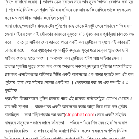
ট্রাপে ফাঁসানো হয়েছি । তারপর সেক্স চ্যাটের নামে তাঁর ন্যুড ভিডিও রেকর্ডিং করা হয়
। পরে ওই ভিডিও সোশ্যাল মিডিয়ায় ছড়িয়ে দেওয়ার হুমকি দেখিয়ে তাঁকে ব্লাকমেল
করে ৮০ লাখ টাকা আদায় করেছিল চক্রটি ।
জানা গেছে,গুজরাটের রাজকোটের পুলিশের কাছ থেকে ইনপুট পেয়ে প্রথমে গাজিয়াবাদ
জেলা সাইবার সেল এই যৌনতার কারবারে যুক্তদের চিহ্নিত করার প্রক্রিয়া চালাতে শুরু
করে । তদন্তে সাইবার সেল জানতে পারে একটি কল সেন্টারের মাধ্যমে এই কারবারটি
চালানো হচ্ছে । পরে ব্যাঙ্কের অ্যাকাউন্ট নম্বরের সুত্র ধরে চক্রের পান্ডাদের ছবি
সাইবার সেলের হাতে আসে । অবশেষে কল সেন্টারের হদিশ পায় সাইবার সেল ।
তারপর স্থানীয় সুত্র থেকে খবর পেয়ে শুক্রবার সকালে নন্দগ্রাম পুলিশের সহযোগিতায়
রাজনগর এক্সটেনশনের অফিসার সিটির একটি আবাসনের এক নম্বর ফ্লাটে চলা ওই কল
সেন্টারে হানা দেয় সাইবার সেলের একটি দল । গ্রেফতার করা হয় এক দম্পতি ও ৩
যুবতীকে ।
প্রাথমিক জিজ্ঞাসাবাদে পুলিশ জানতে পারে,এই চক্রের মাস্টারমাইন্ড যোগেশ গৌতম ও
তার স্ত্রী স্বপ্না । রাজনগরের একটি আবাসনের ফ্লাট ভাড়া নিয়ে তারা কল সেন্টার
চালাচ্ছিল । তারা “স্ট্রিপচ্যাট ডট কম”(
stripchat.com
) নামে একটি সাইটের
মাধ্যমে মানুষকে প্রথমে জালে ফাঁসাতো । পটিয়ে পাটিয়ে শিকারের হোয়াটস অ্যাপ
নম্বর নিয়ে নিত । তারপর হোয়াটস অ্যাপে ভিডিও কলের মাধ্যমে অশ্লীল ভিডিও
তৈরি করত । পরে ওই ভিডিও হোয়াটস অ্যাপে পাঠিয়ে শিকারের কাছ থেকে মোটা