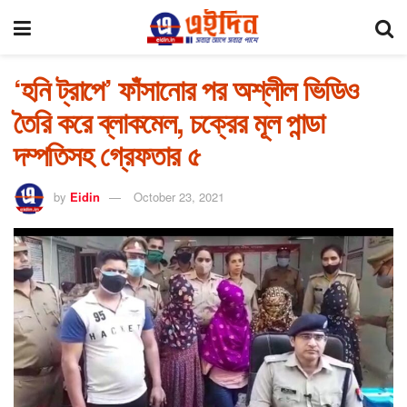
‘হনি ট্রাপে’ ফাঁসানোর পর অশ্লীল ভিডিও
তৈরি করে ব্লাকমেল, চক্রের মূল পান্ডা
দম্পতিসহ গ্রেফতার ৫
by
Eidin
October 23, 2021