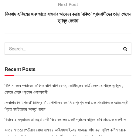
Next Post
ফিরহাদ হাকিমের জনসভাতে যাওয়ার আবেদন করায় ‘বঞ্চিত’ গ্রামবাসীদের তাড়া খেলেন
তৃণমূল নেতারা
Recent Posts
বিলি না করে পঞ্চায়েত অফিসে রাশি রাশি রেশন, ভোটার,জব কার্ড ফেলে রেখেছিল তৃণমূল ;
ক্ষোভে ফেটে পড়লেন এলাকাবাসী
কেরালায় কি ‘গেরুয়া’ নিষিদ্ধ ? : পোশাকের রঙ নিয়ে প্রশ্ন করা এক সাংবাদিককে অভিনেত্রী
প্রিয়া ভারিয়ারের ‘শান্ত’ জবাব
বিহারে ২ সন্তানের মা সন্ধ্যা দেবী বিয়ে করলেন একই গ্রামের বাসিন্দা রুবি নামেএক তরুণীকে
যন্তর মন্তরে পেট্রোল বোমা হামলার আইএসআই-এর ষড়যন্ত্র ফাঁস করা পুলিশ কমিশনারকে