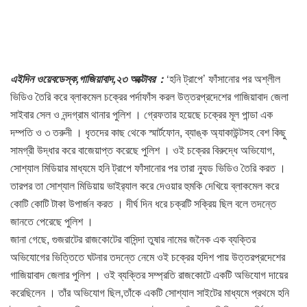
এইদিন ওয়েবডেস্ক,গাজিয়াবাদ,২৩ অক্টোবর :
‘হনি ট্রাপে’ ফাঁসানোর পর অশ্লীল
ভিডিও তৈরি করে ব্লাকমেল চক্রের পর্দাফাঁস করল উত্তরপ্রদেশের গাজিয়াবাদ জেলা
সাইবার সেল ও নন্দগ্রাম থানার পুলিশ । গ্রেফতার হয়েছে চক্রের মূল পান্ডা এক
দম্পতি ও ৩ তরুনী । ধৃতদের কাছ থেকে স্মার্টফোন, ব্যাঙ্ক অ্যাকাউন্টসহ বেশ কিছু
সামগ্রী উদ্ধার করে বাজেয়াপ্ত করেছে পুলিশ । ওই চক্রের বিরুদ্ধে অভিযোগ,
সোশ্যাল মিডিয়ার মাধ্যমে হনি ট্রাপে ফাঁসানোর পর তারা ন্যুড ভিডিও তৈরি করত ।
তারপর তা সোশ্যাল মিডিয়ায় ভাইর‍্যাল করে দেওয়ার হুমকি দেখিয়ে ব্লাকমেল করে
কোটি কোটি টাকা উপার্জন করত । দীর্ঘ দিন ধরে চক্রটি সক্রিয় ছিল বলে তদন্তে
জানতে পেরেছে পুলিশ ।
জানা গেছে, গুজরাটের রাজকোটের বাসিন্দা তুষার নামের জনৈক এক ব্যক্তির
অভিযোগের ভিত্তিতে ঘটনার তদন্তে নেমে ওই চক্রের হদিশ পায় উত্তরপ্রদেশের
গাজিয়াবাদ জেলার পুলিশ । ওই ব্যক্তির সম্প্রতি রাজকোটে একটি অভিযোগ দায়ের
করেছিলেন । তাঁর অভিযোগ ছিল,তাঁকে একটি সোশ্যাল সাইটের মাধ্যমে প্রথমে হনি