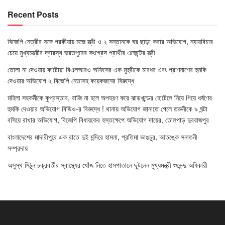
Recent Posts
বিজেপি নেত্রীর সঙ্গে পরকীয়ায় মজে স্ত্রী ও ২ সন্তানকে ঘর ছাড়া করার অভিযোগ, ন্যায়বিচার
চেয়ে মুখ্যমন্ত্রীর দ্বারস্থ ভরতপুরের কংগ্রেস প্রার্থীর এজেন্টের স্ত্রী
তোলা না দেওয়ায় কাটোয়া বিএলআরও অফিসের এক মুহুরীকে মারধর এবং প্রাণনাশের হুমকি
দেওয়ার অভিযোগ ২ বিজেপি নেতাসহ কয়েকজনের বিরুদ্ধে
মহিলা সহকর্মীকে কুপ্রস্তাব, রাজি না হলে অপহরণ করে ঝাড়খন্ডের হোটেলে নিয়ে গিয়ে ধর্ষণের
হুমকি দেওয়ার অভিযোগ বিডিও-র বিরুদ্ধে ! থানায় অভিযোগ জানাতে গেলে তরুনীকে ৯ ঘন্টা
বসিয়ে রাখার অভিযোগ, বিজেপি বিধায়কের হস্তক্ষেপে অভিযোগ দায়ের, তোলপাড় দুবরাজপুর
বাংলাদেশের মাদারীপুরে এক রাতে দুই মন্দিরে হামলা, প্রতিমা ভাঙচুর, আতঙ্কে সনাতনী
সম্প্রদায়
অসুস্থ মিঠুন চক্রবর্তীর স্বাস্থ্যের খোঁজ নিতে হাসপাতালে ছুটলেন মুখ্যমন্ত্রী শুভেন্দু অধিকারী