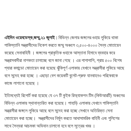
এইদিন ওয়েবডেস্ক,জম্মু,২১ জুলাই :
বিভিন্ন জেলার জঙ্গলের গুহায় লুকিয়ে থাকা
পাকিস্তানি সন্ত্রাসীদের নিকেশ করতে জম্মু অঞ্চলে ৩,৫০০-৪০০০ সৈন্য মোতায়েন
করেছে সেনাবাহিনী । জঙ্গলের প্রাকৃতিক গুহাকে আস্তানা হিসাবে ব্যবহার করে
সন্ত্রাসবাদীরা নাশকতা চালাচ্ছে বলে জানা গেছে । এর পাশাপাশি, প্রায় ৫০০ বিশেষ
প্যারা কমান্ডো মোতায়েন করা হয়েছে ঝুঁকিপূর্ণ এলাকায় যেখানে সন্ত্রাসীরা লুকিয়ে আছে
বলে সন্দেহ করা হচ্ছে । এছাড়া বেশ কয়েকটি বুলেট-প্রুফ যানবাহনও পরিষেবাকে
কাজে লাগানো হয়েছে ।
ইতিমধ্যেই রিপোর্ট করা হয়েছে যে ৩৭ টি কুইক রিঅ্যাকশন টিম (কিউআরটি) অঞ্চলের
বিভিন্ন এলাকায় স্থানান্তরিত করা হয়েছে। পাহাড়ি এলাকায় যেখানে পাকিস্তানি
সন্ত্রাসীরা জঙ্গলে লুকিয়ে আছে বলে সন্দেহ করা হচ্ছে সেখানে অতিরিক্ত সেনা
মোতায়েন করা হচ্ছে। সন্ত্রাসীদের নির্মূল করতে আধাসামরিক বাহিনী এবং পুলিশের
সাথে সৈন্যরা আচমকা অভিযান চালানো হবে বলে সূত্রের খবর ।